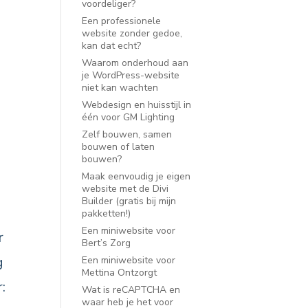
voordeliger?
Een professionele
website zonder gedoe,
kan dat echt?
Waarom onderhoud aan
je WordPress-website
niet kan wachten
Webdesign en huisstijl in
één voor GM Lighting
Zelf bouwen, samen
bouwen of laten
bouwen?
Maak eenvoudig je eigen
website met de Divi
Builder (gratis bij mijn
pakketten!)
Een miniwebsite voor
r
Bert’s Zorg
g
Een miniwebsite voor
Mettina Ontzorgt
:
Wat is reCAPTCHA en
waar heb je het voor