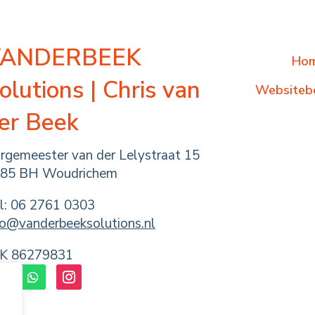
VANDERBEEK
Ho
olutions | Chris van
Websitebe
er Beek
rgemeester van der Lelystraat 15
85 BH Woudrichem
l:
06 2761 0303
fo@vanderbeeksolutions.nl
K 86279831